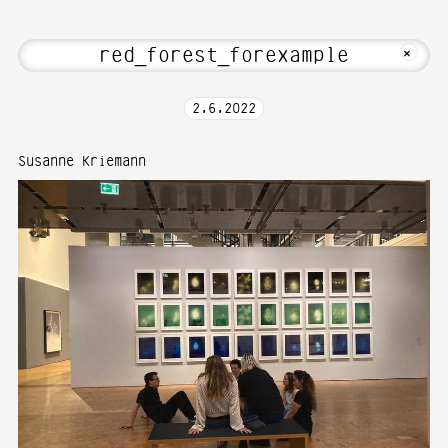
t Hi! Welcome to Media Art—Photograph
MKFOTO HFG
+
2
.
6
.
2022
Susanne Kriemann