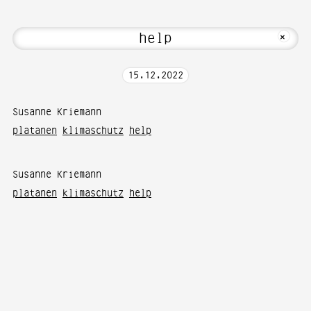
about Hi! Welcome to Media Art—Photogr
MKFOTO HFG
+
15
.
12
.
2022
Susanne Kriemann
platanen
klimaschutz
help
Susanne Kriemann
platanen
klimaschutz
help