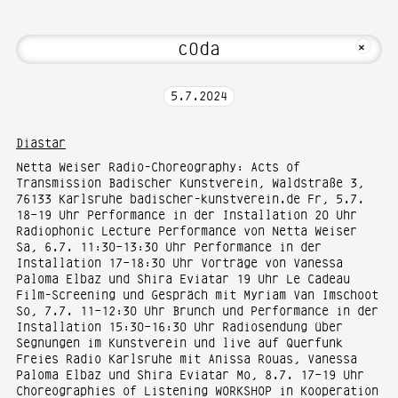
bout Hi! Welcome to Media Art—Photogr
MKFOTO HFG
+
5
.
7
.
2024
Diastar
Netta Weiser Radio-Choreography: Acts of
Transmission Badischer Kunstverein, Waldstraße 3,
76133 Karlsruhe badischer-kunstverein.de Fr, 5.7.
18–19 Uhr Performance in der Installation 20 Uhr
Radiophonic Lecture Performance von Netta Weiser
Sa, 6.7. 11:30–13:30 Uhr Performance in der
Installation 17–18:30 Uhr Vorträge von Vanessa
Paloma Elbaz und Shira Eviatar 19 Uhr Le Cadeau
Film-Screening und Gespräch mit Myriam Van Imschoot
So, 7.7. 11–12:30 Uhr Brunch und Performance in der
Installation 15:30–16:30 Uhr Radiosendung über
Segnungen im Kunstverein und live auf Querfunk
Freies Radio Karlsruhe mit Anissa Rouas, Vanessa
Paloma Elbaz und Shira Eviatar Mo, 8.7. 17–19 Uhr
Choreographies of Listening WORKSHOP in Kooperation