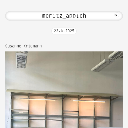
edia Art—Photography at Karlsruhe Uni
MKFOTO HFG
+
22
.
4
.
2025
Susanne Kriemann