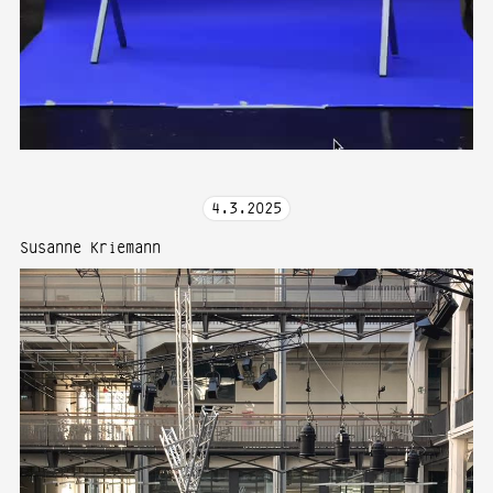
4
.
3
.
2025
Susanne Kriemann