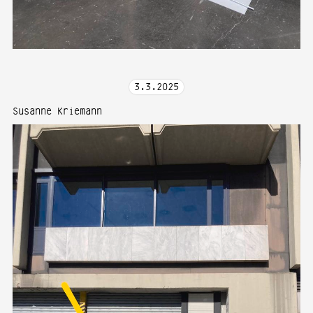
3
.
3
.
2025
Susanne Kriemann